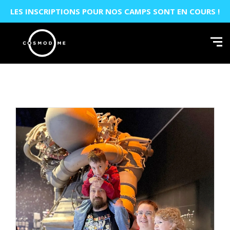
LES INSCRIPTIONS POUR NOS CAMPS SONT EN COURS !
| EN
ACTIVITÉS ET CAMPS
TARIFS/HORAIRES
LE COSMODÔME
FONDATION
CONTACT